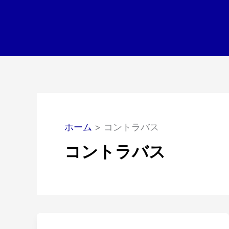
内
容
を
ス
キ
ッ
プ
ホーム
コントラバス
コントラバス