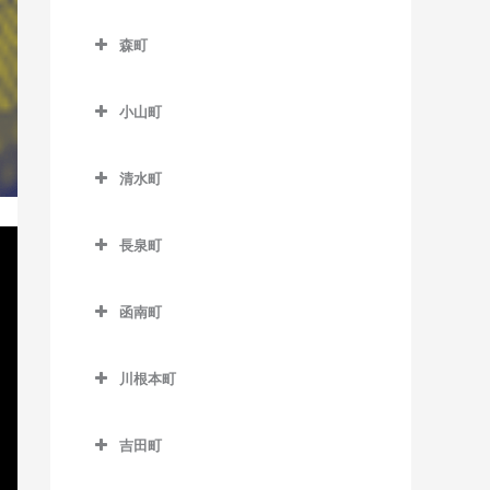
本吉原駅のベース教室
伊豆大川駅のベース教室
南伊豆町のベース教室
フルーツパーク駅のベース
森町
柚木駅のベース教室
伊豆北川駅のベース教室
教室
森町のベース教室
吉原駅のベース教室
片瀬白田駅のベース教室
美薗中央公園駅のベース教
小山町
遠州森駅のベース教室
室
吉原本町駅のベース教室
小山町のベース教室
円田駅のベース教室
清水町
三ヶ日駅のベース教室
足柄駅のベース教室
遠江一宮駅のベース教室
清水町のベース教室
宮口駅のベース教室
駿河小山駅のベース教室
長泉町
戸綿駅のベース教室
都田駅のベース教室
長泉町のベース教室
森町病院前駅のベース教室
函南町
下土狩駅のベース教室
函南町のベース教室
長泉なめり駅のベース教室
川根本町
伊豆仁田駅のベース教室
川根本町のベース教室
函南駅のベース教室
吉田町
吉田町のベース教室