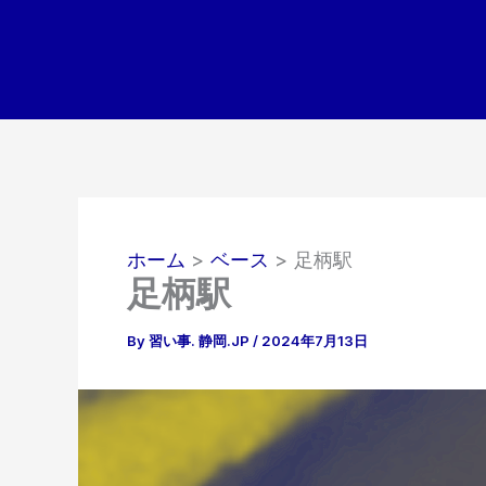
内
容
を
ス
キ
ッ
プ
ホーム
ベース
足柄駅
足柄駅
By
習い事. 静岡.JP
/
2024年7月13日