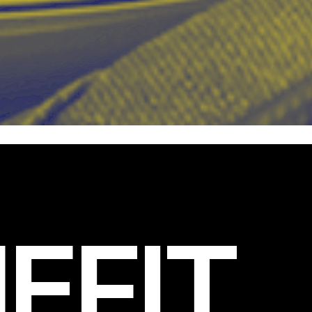
EFIT
.