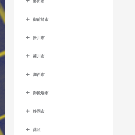
磐田市
伊豆高原駅のベース教室
田京駅のベース教室
磐田市のベース教室
伊東駅のベース教室
御前崎市
韮山駅のベース教室
磐田駅のベース教室
宇佐美駅のベース教室
御前崎市のベース教室
原木駅のベース教室
上野部駅のベース教室
掛川市
川奈駅のベース教室
敷地駅のベース教室
掛川市のベース教室
城ヶ崎海岸駅のベース教室
菊川市
豊岡駅のベース教室
いこいの広場駅のベース教
富戸駅のベース教室
菊川市のベース教室
室
豊田町駅のベース教室
湖西市
南伊東駅のベース教室
菊川駅のベース教室
掛川駅のベース教室
御厨駅のベース教室
湖西市のベース教室
掛川市役所前駅のベース教
御殿場市
アスモ前駅のベース教室
室
御殿場市のベース教室
新居町駅のベース教室
桜木駅のベース教室
静岡市
御殿場駅のベース教室
大森駅のベース教室
静岡市のベース教室
西掛川駅のベース教室
富士岡駅のベース教室
葵区
新所原駅のベース教室