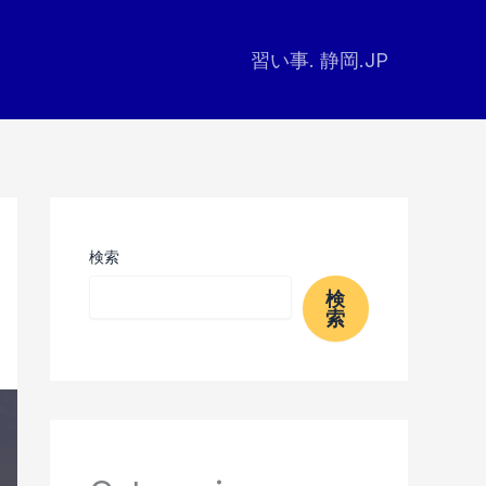
習い事. 静岡.JP
検索
検
索