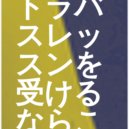
トラバ
スレッ
スンを
受ける
ならこ