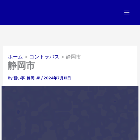
内
容
を
ス
キ
ッ
プ
ホーム
コントラバス
静岡市
静岡市
By
習い事. 静岡.JP
/
2024年7月13日