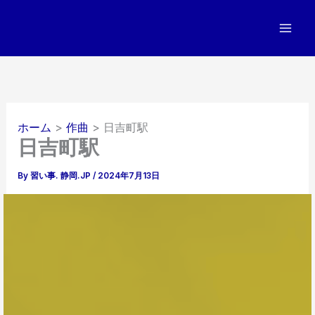
内
容
を
ス
キ
ッ
プ
ホーム
作曲
日吉町駅
日吉町駅
By
習い事. 静岡.JP
/
2024年7月13日