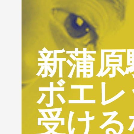
新蒲原
ボエレ
受ける