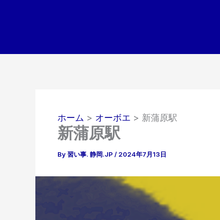
内
容
を
ス
キ
ッ
プ
ホーム
オーボエ
新蒲原駅
新蒲原駅
By
習い事. 静岡.JP
/
2024年7月13日