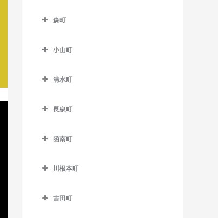
教室
富士川駅のオーボエ教室
伊豆大川駅のオーボエ教室
南伊豆町のオーボエ教室
森町
東都筑駅のオーボエ教室
富士根駅のオーボエ教室
伊豆北川駅のオーボエ教室
森町のオーボエ教室
フルーツパーク駅のオーボ
本吉原駅のオーボエ教室
片瀬白田駅のオーボエ教室
小山町
遠州森駅のオーボエ教室
エ教室
柚木駅のオーボエ教室
小山町のオーボエ教室
円田駅のオーボエ教室
美薗中央公園駅のオーボエ
清水町
吉原駅のオーボエ教室
足柄駅のオーボエ教室
教室
遠江一宮駅のオーボエ教室
清水町のオーボエ教室
吉原本町駅のオーボエ教室
駿河小山駅のオーボエ教室
三ヶ日駅のオーボエ教室
長泉町
戸綿駅のオーボエ教室
長泉町のオーボエ教室
宮口駅のオーボエ教室
森町病院前駅のオーボエ教
函南町
下土狩駅のオーボエ教室
室
都田駅のオーボエ教室
函南町のオーボエ教室
長泉なめり駅のオーボエ教
川根本町
伊豆仁田駅のオーボエ教室
室
川根本町のオーボエ教室
函南駅のオーボエ教室
吉田町
吉田町のオーボエ教室