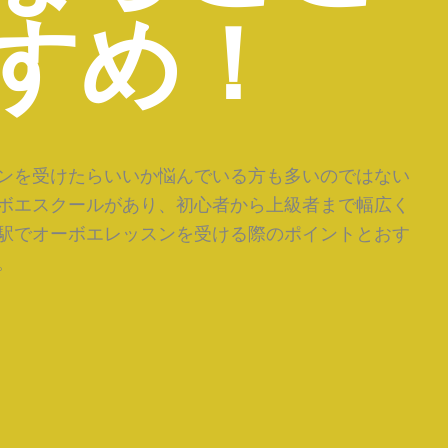
すめ！
ンを受けたらいいか悩んでいる方も多いのではない
ボエスクールがあり、初心者から上級者まで幅広く
駅でオーボエレッスンを受ける際のポイントとおす
。