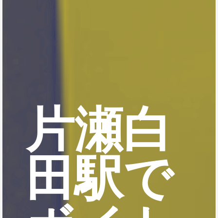
片瀬白
田駅で