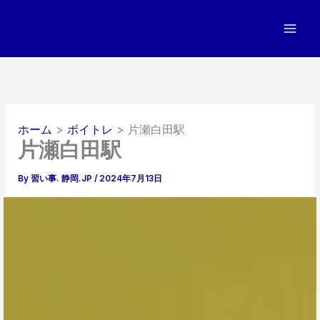
内
容
を
ス
キ
ッ
プ
ホーム
ボイトレ
片瀬白田駅
片瀬白田駅
By
習い事. 静岡.JP
/
2024年7月13日