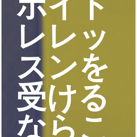
ボイト
レレッ
スンを
受ける
ならこ