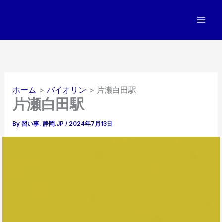
内
容
を
ス
キ
ッ
プ
ホーム
バイオリン
片瀬白田駅
片瀬白田駅
By
習い事. 静岡.JP
/
2024年7月13日