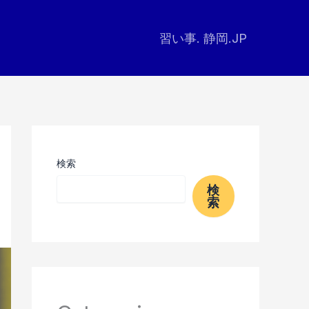
習い事. 静岡.JP
検索
検
索