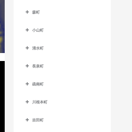
本吉原駅のドラム教室
伊豆大川駅のドラム教室
南伊豆町のドラム教室
フルーツパーク駅のドラム
森町
柚木駅のドラム教室
伊豆北川駅のドラム教室
教室
森町のドラム教室
吉原駅のドラム教室
片瀬白田駅のドラム教室
美薗中央公園駅のドラム教
小山町
遠州森駅のドラム教室
室
吉原本町駅のドラム教室
小山町のドラム教室
円田駅のドラム教室
清水町
三ヶ日駅のドラム教室
足柄駅のドラム教室
遠江一宮駅のドラム教室
清水町のドラム教室
宮口駅のドラム教室
駿河小山駅のドラム教室
長泉町
戸綿駅のドラム教室
都田駅のドラム教室
長泉町のドラム教室
森町病院前駅のドラム教室
函南町
下土狩駅のドラム教室
函南町のドラム教室
長泉なめり駅のドラム教室
川根本町
伊豆仁田駅のドラム教室
川根本町のドラム教室
函南駅のドラム教室
吉田町
吉田町のドラム教室