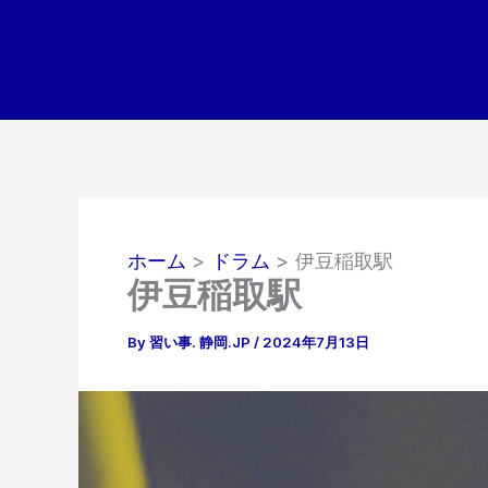
内
容
を
ス
キ
ッ
プ
ホーム
ドラム
伊豆稲取駅
伊豆稲取駅
By
習い事. 静岡.JP
/
2024年7月13日