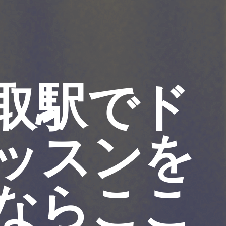
取駅でド
ッスンを
ならここ