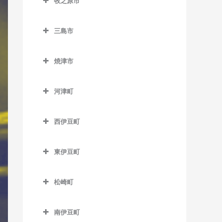
牧之原市
尾奈駅のドラム教室
岳南富士岡駅のドラム教室
稲子駅のドラム教室
城西駅のドラム教室
牧之原市のドラム教室
高塚駅のドラム教室
金指駅のドラム教室
神谷駅のドラム教室
源道寺駅のドラム教室
三島市
中部天竜駅のドラム教室
天竜川駅のドラム教室
岩水寺駅のドラム教室
ジヤトコ前駅のドラム教室
芝川駅のドラム教室
三島市のドラム教室
天竜二俣駅のドラム教室
八幡駅のドラム教室
焼津市
気賀駅のドラム教室
新富士駅のドラム教室
西富士宮駅のドラム教室
大場駅のドラム教室
西鹿島駅のドラム教室
焼津市のドラム教室
浜松駅のドラム教室
寸座駅のドラム教室
須津駅のドラム教室
沼久保駅のドラム教室
三島駅のドラム教室
河津町
早瀬駅のドラム教室
西焼津駅のドラム教室
曳馬駅のドラム教室
都筑駅のドラム教室
竪堀駅のドラム教室
富士宮駅のドラム教室
三島田町駅のドラム教室
河津町のドラム教室
二俣本町駅のドラム教室
焼津駅のドラム教室
弁天島駅のドラム教室
西伊豆町
常葉大学前駅のドラム教室
東田子の浦駅のドラム教室
三島広小路駅のドラム教室
今井浜海岸駅のドラム教室
水窪駅のドラム教室
西伊豆町のドラム教室
舞阪駅のドラム教室
西気賀駅のドラム教室
比奈駅のドラム教室
三島二日町駅のドラム教室
河津駅のドラム教室
東伊豆町
向市場駅のドラム教室
浜北駅のドラム教室
富士駅のドラム教室
東伊豆町のドラム教室
松崎町
浜名湖佐久米駅のドラム教
富士川駅のドラム教室
伊豆熱川駅のドラム教室
松崎町のドラム教室
室
富士根駅のドラム教室
伊豆稲取駅のドラム教室
南伊豆町
東都筑駅のドラム教室