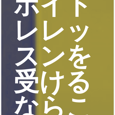
ボイト
レレッ
スンを
受ける
ならこ