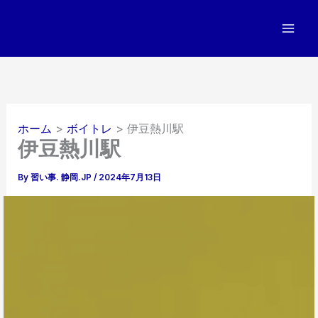
内
容
を
ス
キ
ッ
プ
ホーム
ボイトレ
伊豆熱川駅
伊豆熱川駅
By
習い事. 静岡.JP
/
2024年7月13日