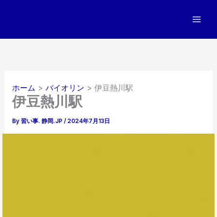
内
容
を
ス
キ
ッ
プ
ホーム
バイオリン
伊豆熱川駅
伊豆熱川駅
By
習い事. 静岡.JP
/
2024年7月13日