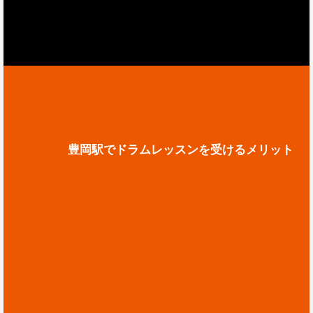
豊岡駅でドラムレッスンを受けるメリット