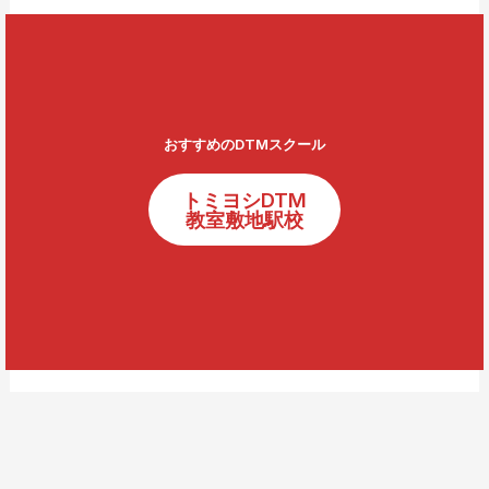
おすすめのDTMスクール
トミヨシDTM
教室敷地駅校