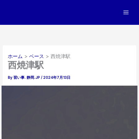
内
容
を
ス
キ
ッ
プ
ホーム
ベース
西焼津駅
西焼津駅
By
習い事. 静岡.JP
/
2024年7月13日