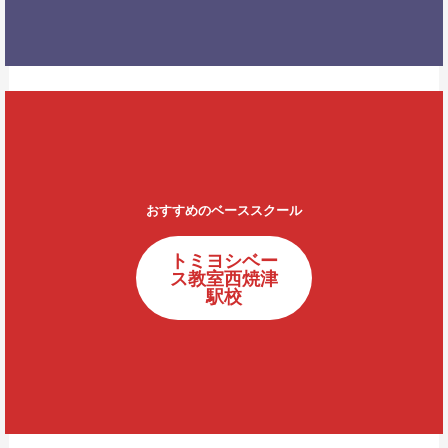
おすすめのベーススクール
トミヨシベー
ス教室西焼津
駅校