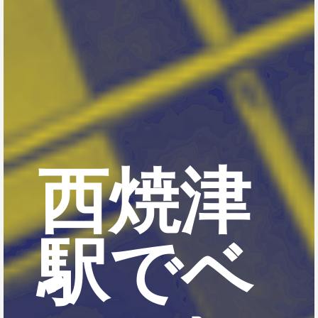
西焼津
駅でベ