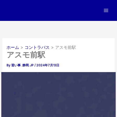
内
容
を
ス
キ
ッ
プ
ホーム
コントラバス
アスモ前駅
アスモ前駅
By
習い事. 静岡.JP
/
2024年7月13日