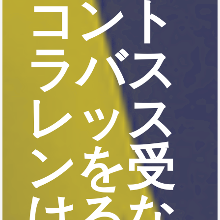
コント
ラバス
レッス
ンを受
けるな