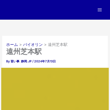
内
容
を
ス
キ
ッ
プ
ホーム
バイオリン
遠州芝本駅
遠州芝本駅
By
習い事. 静岡.JP
/
2024年7月13日