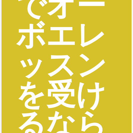
でオー
ボエレ
ッスン
を受け
るなら