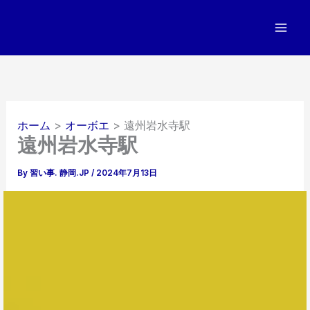
内
容
を
ス
キ
ッ
プ
ホーム
オーボエ
遠州岩水寺駅
遠州岩水寺駅
By
習い事. 静岡.JP
/
2024年7月13日