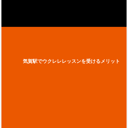
気賀駅でウクレレレッスンを受けるメリット