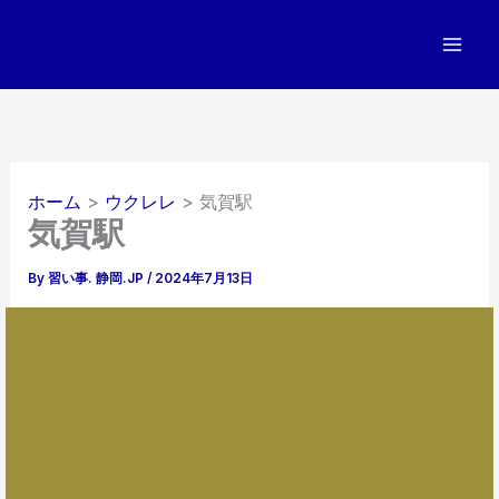
内
容
を
ス
キ
ッ
プ
ホーム
ウクレレ
気賀駅
気賀駅
By
習い事. 静岡.JP
/
2024年7月13日