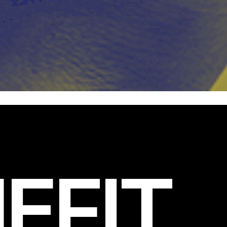
EFIT
.