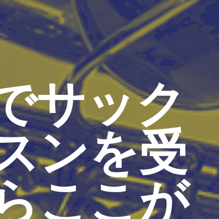
でサック
スンを受
らここが