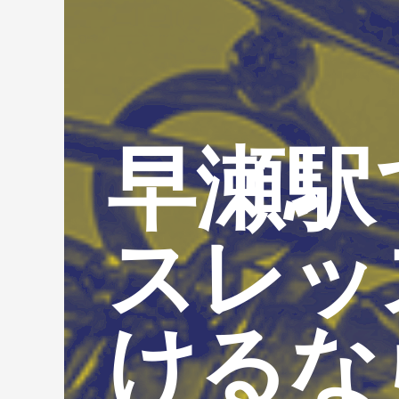
早瀬駅
スレッ
けるな