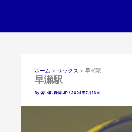
内
容
を
ス
キ
ッ
プ
ホーム
サックス
早瀬駅
早瀬駅
By
習い事. 静岡.JP
/
2024年7月13日