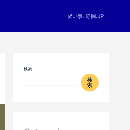
習い事. 静岡.JP
検索
検
索