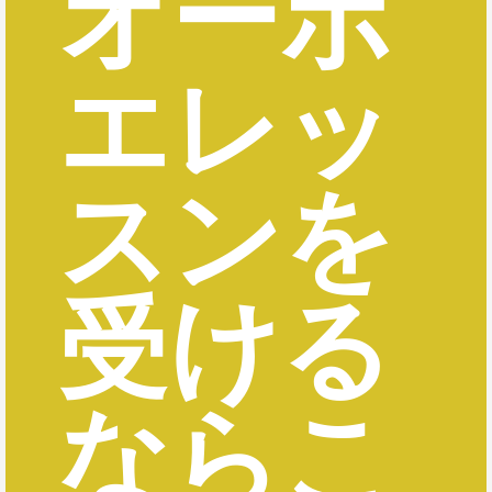
オーボ
エレッ
スンを
受ける
ならこ