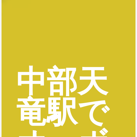
中部天
竜駅で