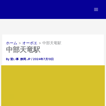
内
容
を
ス
キ
ッ
プ
ホーム
オーボエ
中部天竜駅
中部天竜駅
By
習い事. 静岡.JP
/
2024年7月13日