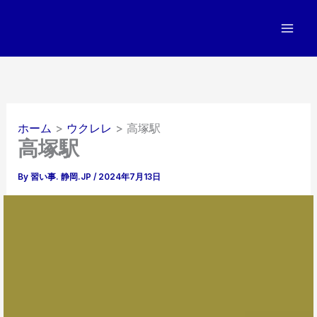
内
容
を
ス
キ
ッ
プ
ホーム
ウクレレ
高塚駅
高塚駅
By
習い事. 静岡.JP
/
2024年7月13日