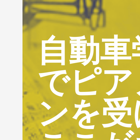
自動車
でピア
ンを受