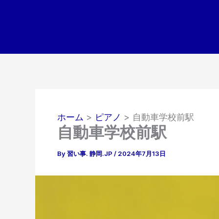
内
容
を
ス
キ
ッ
プ
ホーム
ピアノ
自動車学校前駅
自動車学校前駅
By
習い事. 静岡.JP
/
2024年7月13日