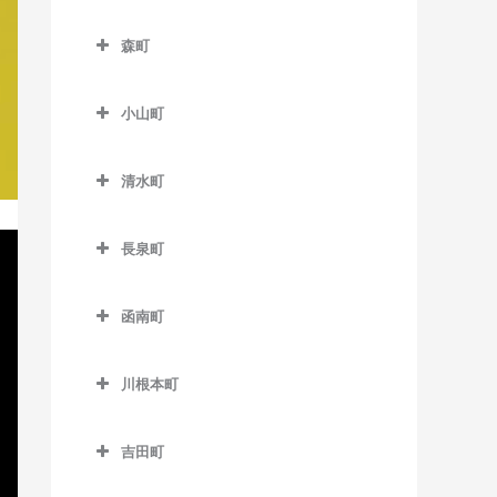
本吉原駅のピアノ教室
伊豆大川駅のピアノ教室
南伊豆町のピアノ教室
フルーツパーク駅のピアノ
森町
柚木駅のピアノ教室
伊豆北川駅のピアノ教室
教室
森町のピアノ教室
吉原駅のピアノ教室
片瀬白田駅のピアノ教室
美薗中央公園駅のピアノ教
小山町
遠州森駅のピアノ教室
室
吉原本町駅のピアノ教室
小山町のピアノ教室
円田駅のピアノ教室
清水町
三ヶ日駅のピアノ教室
足柄駅のピアノ教室
遠江一宮駅のピアノ教室
清水町のピアノ教室
宮口駅のピアノ教室
駿河小山駅のピアノ教室
長泉町
戸綿駅のピアノ教室
都田駅のピアノ教室
長泉町のピアノ教室
森町病院前駅のピアノ教室
函南町
下土狩駅のピアノ教室
函南町のピアノ教室
長泉なめり駅のピアノ教室
川根本町
伊豆仁田駅のピアノ教室
川根本町のピアノ教室
函南駅のピアノ教室
吉田町
吉田町のピアノ教室