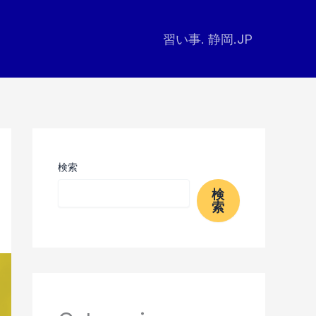
習い事. 静岡.JP
検索
検
索