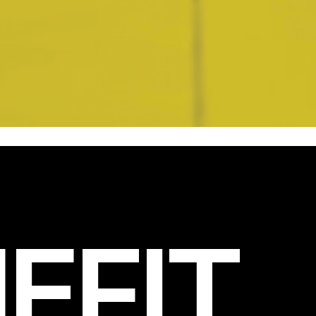
EFIT
.