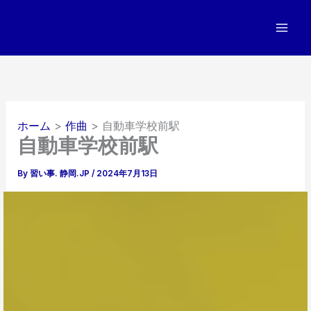
内
容
を
ス
キ
ッ
プ
ホーム
作曲
自動車学校前駅
自動車学校前駅
By
習い事. 静岡.JP
/
2024年7月13日