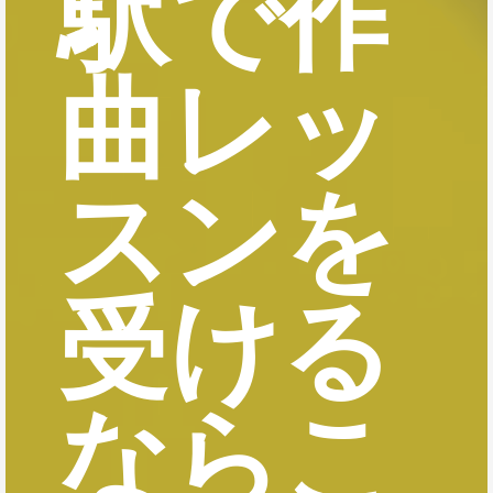
駅で作
曲レッ
スンを
受ける
ならこ