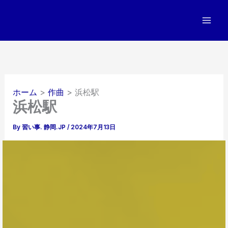
内
容
を
ス
キ
ッ
プ
ホーム
作曲
浜松駅
浜松駅
By
習い事. 静岡.JP
/
2024年7月13日