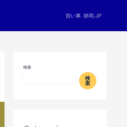
習い事. 静岡.JP
検索
検
索