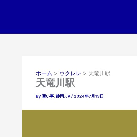
内
容
を
ス
キ
ッ
プ
ホーム
ウクレレ
天竜川駅
天竜川駅
By
習い事. 静岡.JP
/
2024年7月13日