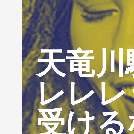
天竜川
レレレ
受ける