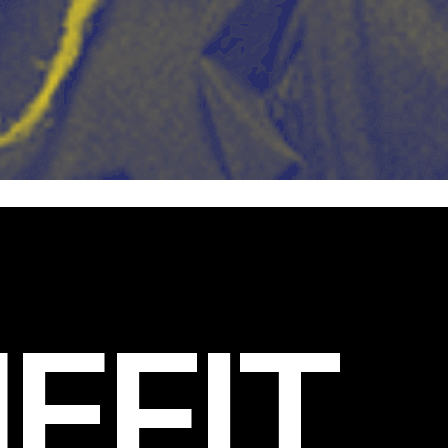
EFIT
.