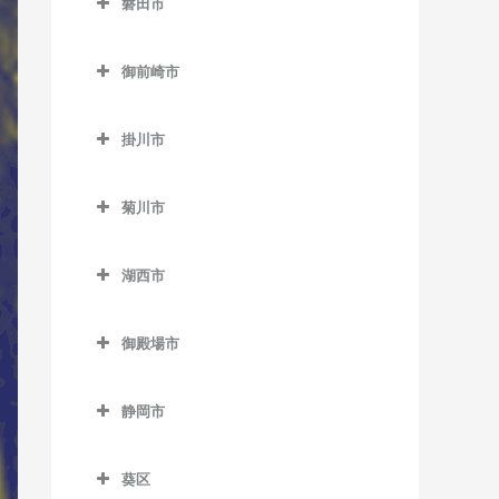
磐田市
伊豆高原駅のウクレレ教室
田京駅のウクレレ教室
磐田市のウクレレ教室
伊東駅のウクレレ教室
御前崎市
韮山駅のウクレレ教室
磐田駅のウクレレ教室
宇佐美駅のウクレレ教室
御前崎市のウクレレ教室
原木駅のウクレレ教室
上野部駅のウクレレ教室
掛川市
川奈駅のウクレレ教室
敷地駅のウクレレ教室
掛川市のウクレレ教室
城ヶ崎海岸駅のウクレレ教
菊川市
豊岡駅のウクレレ教室
いこいの広場駅のウクレレ
室
菊川市のウクレレ教室
教室
豊田町駅のウクレレ教室
富戸駅のウクレレ教室
湖西市
菊川駅のウクレレ教室
掛川駅のウクレレ教室
御厨駅のウクレレ教室
湖西市のウクレレ教室
南伊東駅のウクレレ教室
掛川市役所前駅のウクレレ
御殿場市
アスモ前駅のウクレレ教室
教室
御殿場市のウクレレ教室
新居町駅のウクレレ教室
桜木駅のウクレレ教室
静岡市
御殿場駅のウクレレ教室
大森駅のウクレレ教室
静岡市のウクレレ教室
西掛川駅のウクレレ教室
富士岡駅のウクレレ教室
葵区
新所原駅のウクレレ教室