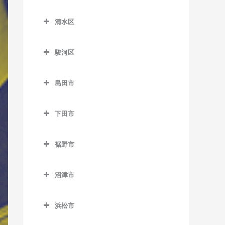
原田駅のウクレレ教室
南御殿場駅のウクレレ教室
葵区のウクレレ教室
知波田駅のウクレレ教室
原谷駅のウクレレ教室
清水区
井川駅のウクレレ教室
鷲津駅のウクレレ教室
清水区のウクレレ教室
細谷駅のウクレレ教室
音羽町駅のウクレレ教室
駿河区
入江岡駅のウクレレ教室
春日町駅のウクレレ教室
駿河区のウクレレ教室
興津駅のウクレレ教室
島田市
閑蔵駅のウクレレ教室
安倍川駅のウクレレ教室
蒲原駅のウクレレ教室
島田市のウクレレ教室
静岡駅のウクレレ教室
県総合運動場駅のウクレレ
下田市
狐ケ崎駅のウクレレ教室
家山駅のウクレレ教室
教室
新静岡駅のウクレレ教室
下田市のウクレレ教室
草薙駅のウクレレ教室
大和田駅のウクレレ教室
用宗駅のウクレレ教室
裾野市
長沼駅のウクレレ教室
伊豆急下田駅のウクレレ教
県立美術館前駅のウクレレ
金谷駅のウクレレ教室
裾野市のウクレレ教室
室
東静岡駅のウクレレ教室
教室
沼津市
神尾駅のウクレレ教室
岩波駅のウクレレ教室
稲梓駅のウクレレ教室
日吉町駅のウクレレ教室
沼津市のウクレレ教室
桜橋駅のウクレレ教室
川根温泉笹間渡駅のウクレ
裾野駅のウクレレ教室
蓮台寺駅のウクレレ教室
浜松市
古庄駅のウクレレ教室
大岡駅のウクレレ教室
清水駅のウクレレ教室
レ教室
浜松市のウクレレ教室