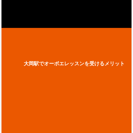
大岡駅でオーボエレッスンを受けるメリット