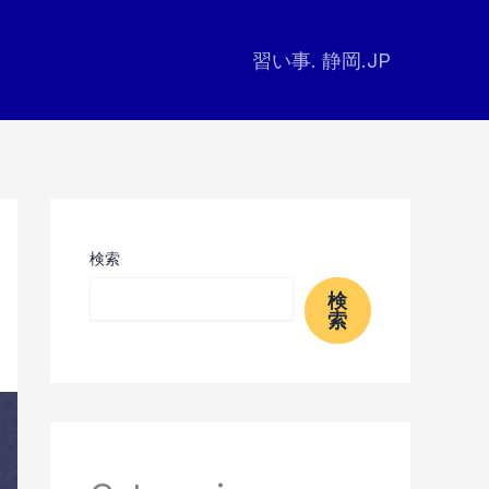
習い事. 静岡.JP
検索
検
索