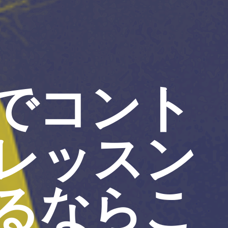
でコント
レッスン
るならこ