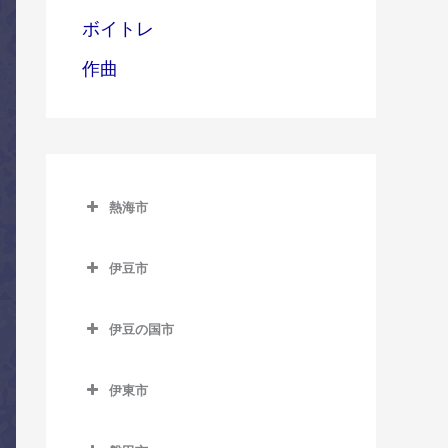
ボイトレ
作曲
熱海市
熱海市のコントラバス教室
伊豆市
網代駅のコントラバス教室
伊豆市のコントラバス教室
熱海駅のコントラバス教室
伊豆の国市
修善寺駅のコントラバス教
伊豆多賀駅のコントラバス
伊豆の国市のコントラバス
室
教室
教室
伊東市
牧之郷駅のコントラバス教
伊東市のコントラバス教室
来宮駅のコントラバス教室
伊豆長岡駅のコントラバス
室