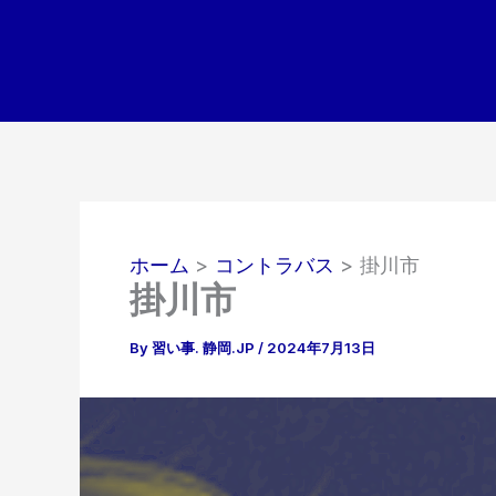
内
容
を
ス
キ
ッ
プ
ホーム
コントラバス
掛川市
掛川市
By
習い事. 静岡.JP
/
2024年7月13日