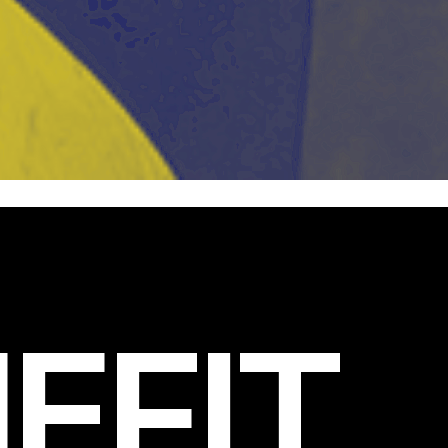
EFIT
.