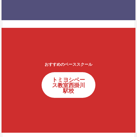
おすすめのベーススクール
トミヨシベー
ス教室西掛川
駅校