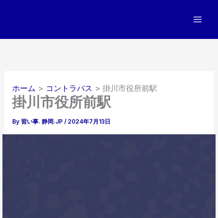
内
容
を
ス
キ
ッ
プ
ホーム
コントラバス
掛川市役所前駅
掛川市役所前駅
By
習い事. 静岡.JP
/
2024年7月13日