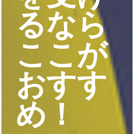
るなら
ここが
おすす
め！