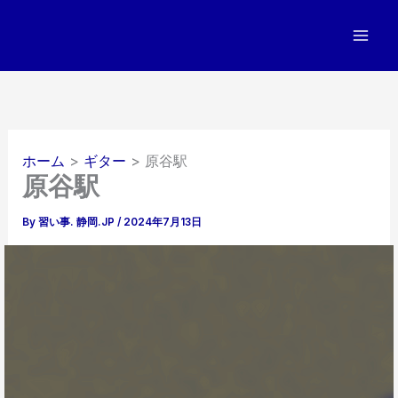
内
容
を
ス
キ
ッ
プ
ホーム
ギター
原谷駅
原谷駅
By
習い事. 静岡.JP
/
2024年7月13日