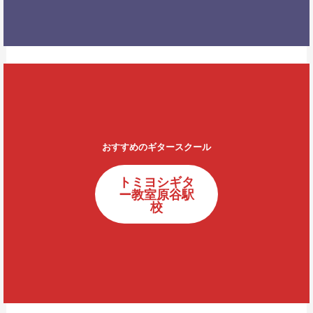
おすすめのギタースクール
トミヨシギタ
ー教室原谷駅
校