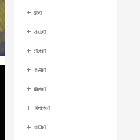
本吉原駅のベース教室
伊豆大川駅のベース教室
南伊豆町のベース教室
フルーツパーク駅のベース
森町
柚木駅のベース教室
伊豆北川駅のベース教室
教室
森町のベース教室
吉原駅のベース教室
片瀬白田駅のベース教室
美薗中央公園駅のベース教
小山町
遠州森駅のベース教室
室
吉原本町駅のベース教室
小山町のベース教室
円田駅のベース教室
清水町
三ヶ日駅のベース教室
足柄駅のベース教室
遠江一宮駅のベース教室
清水町のベース教室
宮口駅のベース教室
駿河小山駅のベース教室
長泉町
戸綿駅のベース教室
都田駅のベース教室
長泉町のベース教室
森町病院前駅のベース教室
函南町
下土狩駅のベース教室
函南町のベース教室
長泉なめり駅のベース教室
川根本町
伊豆仁田駅のベース教室
川根本町のベース教室
函南駅のベース教室
吉田町
吉田町のベース教室