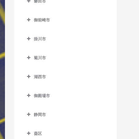
磐田市
伊豆高原駅のベース教室
田京駅のベース教室
磐田市のベース教室
伊東駅のベース教室
御前崎市
韮山駅のベース教室
磐田駅のベース教室
宇佐美駅のベース教室
御前崎市のベース教室
原木駅のベース教室
上野部駅のベース教室
掛川市
川奈駅のベース教室
敷地駅のベース教室
掛川市のベース教室
城ヶ崎海岸駅のベース教室
菊川市
豊岡駅のベース教室
いこいの広場駅のベース教
富戸駅のベース教室
菊川市のベース教室
室
豊田町駅のベース教室
湖西市
南伊東駅のベース教室
菊川駅のベース教室
掛川駅のベース教室
御厨駅のベース教室
湖西市のベース教室
掛川市役所前駅のベース教
御殿場市
アスモ前駅のベース教室
室
御殿場市のベース教室
新居町駅のベース教室
桜木駅のベース教室
静岡市
御殿場駅のベース教室
大森駅のベース教室
静岡市のベース教室
西掛川駅のベース教室
富士岡駅のベース教室
葵区
新所原駅のベース教室