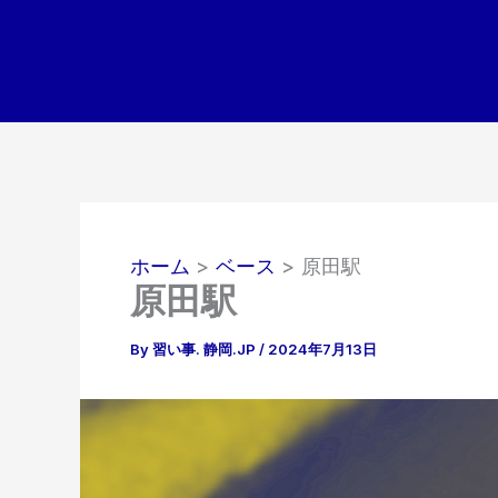
内
容
を
ス
キ
ッ
プ
ホーム
ベース
原田駅
原田駅
By
習い事. 静岡.JP
/
2024年7月13日