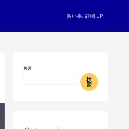
習い事. 静岡.JP
検索
検
索