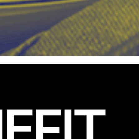
EFIT
.