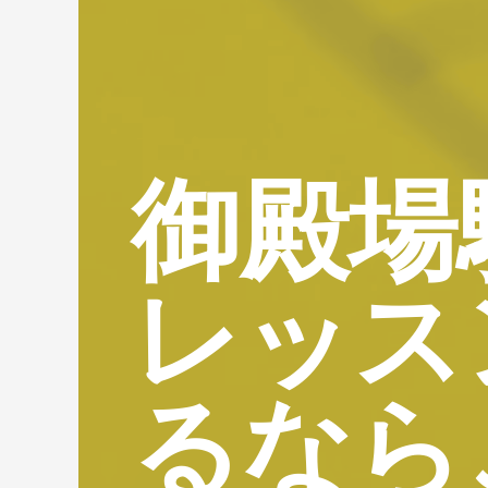
御殿場
レッス
るなら