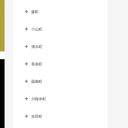
フルーツパーク駅の作曲教
本吉原駅の作曲教室
伊豆大川駅の作曲教室
南伊豆町の作曲教室
室
森町
柚木駅の作曲教室
伊豆北川駅の作曲教室
森町の作曲教室
美薗中央公園駅の作曲教室
吉原駅の作曲教室
片瀬白田駅の作曲教室
小山町
遠州森駅の作曲教室
三ヶ日駅の作曲教室
吉原本町駅の作曲教室
小山町の作曲教室
円田駅の作曲教室
宮口駅の作曲教室
清水町
足柄駅の作曲教室
遠江一宮駅の作曲教室
清水町の作曲教室
都田駅の作曲教室
駿河小山駅の作曲教室
長泉町
戸綿駅の作曲教室
長泉町の作曲教室
森町病院前駅の作曲教室
函南町
下土狩駅の作曲教室
函南町の作曲教室
長泉なめり駅の作曲教室
川根本町
伊豆仁田駅の作曲教室
川根本町の作曲教室
函南駅の作曲教室
吉田町
吉田町の作曲教室