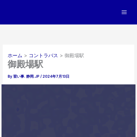
内
容
を
ス
キ
ッ
プ
ホーム
コントラバス
御殿場駅
御殿場駅
By
習い事. 静岡.JP
/
2024年7月13日