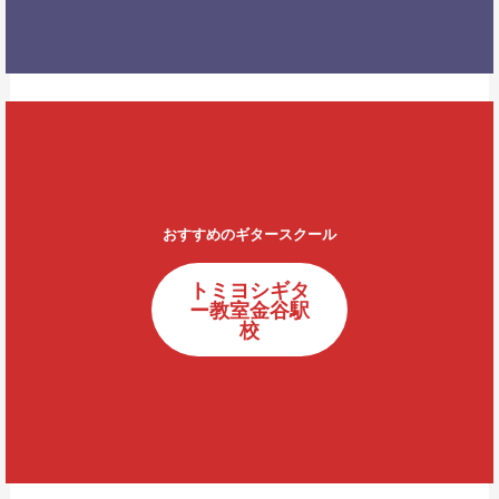
おすすめのギタースクール
トミヨシギタ
ー教室金谷駅
校