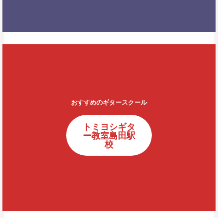
おすすめのギタースクール
トミヨシギタ
ー教室島田駅
校