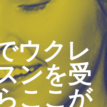
でウクレ
スンを受
らここが