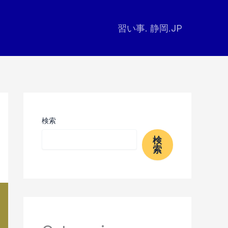
習い事. 静岡.JP
検索
検
索