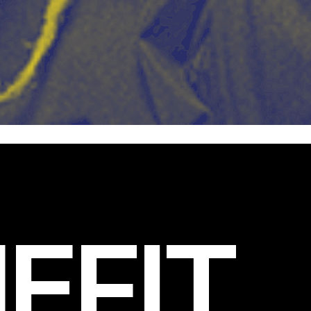
EFIT
.