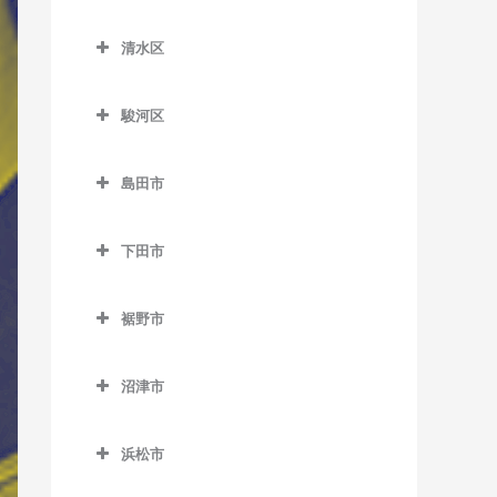
原田駅のウクレレ教室
南御殿場駅のウクレレ教室
葵区のウクレレ教室
知波田駅のウクレレ教室
原谷駅のウクレレ教室
清水区
井川駅のウクレレ教室
鷲津駅のウクレレ教室
清水区のウクレレ教室
細谷駅のウクレレ教室
音羽町駅のウクレレ教室
駿河区
入江岡駅のウクレレ教室
春日町駅のウクレレ教室
駿河区のウクレレ教室
興津駅のウクレレ教室
島田市
閑蔵駅のウクレレ教室
安倍川駅のウクレレ教室
蒲原駅のウクレレ教室
島田市のウクレレ教室
静岡駅のウクレレ教室
県総合運動場駅のウクレレ
下田市
狐ケ崎駅のウクレレ教室
家山駅のウクレレ教室
教室
新静岡駅のウクレレ教室
下田市のウクレレ教室
草薙駅のウクレレ教室
大和田駅のウクレレ教室
用宗駅のウクレレ教室
裾野市
長沼駅のウクレレ教室
伊豆急下田駅のウクレレ教
県立美術館前駅のウクレレ
金谷駅のウクレレ教室
裾野市のウクレレ教室
室
東静岡駅のウクレレ教室
教室
沼津市
神尾駅のウクレレ教室
岩波駅のウクレレ教室
稲梓駅のウクレレ教室
日吉町駅のウクレレ教室
沼津市のウクレレ教室
桜橋駅のウクレレ教室
川根温泉笹間渡駅のウクレ
裾野駅のウクレレ教室
蓮台寺駅のウクレレ教室
浜松市
古庄駅のウクレレ教室
大岡駅のウクレレ教室
清水駅のウクレレ教室
レ教室
浜松市のウクレレ教室