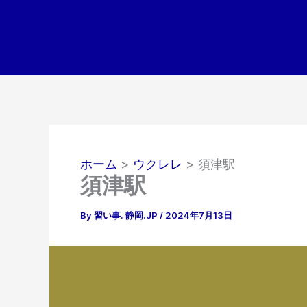
内
容
を
ス
キ
ッ
プ
ホーム
ウクレレ
須津駅
須津駅
By
習い事. 静岡.JP
/
2024年7月13日