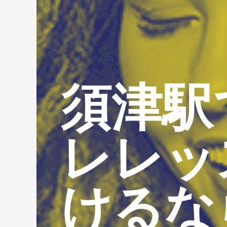
須津駅
レレッ
けるな