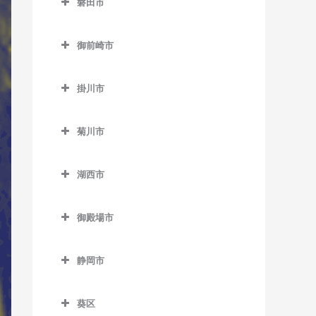
磐田市
伊豆高原駅のウクレレ教室
田京駅のウクレレ教室
磐田市のウクレレ教室
伊東駅のウクレレ教室
御前崎市
韮山駅のウクレレ教室
磐田駅のウクレレ教室
宇佐美駅のウクレレ教室
御前崎市のウクレレ教室
原木駅のウクレレ教室
上野部駅のウクレレ教室
掛川市
川奈駅のウクレレ教室
敷地駅のウクレレ教室
掛川市のウクレレ教室
城ヶ崎海岸駅のウクレレ教
菊川市
豊岡駅のウクレレ教室
いこいの広場駅のウクレレ
室
菊川市のウクレレ教室
教室
豊田町駅のウクレレ教室
富戸駅のウクレレ教室
湖西市
菊川駅のウクレレ教室
掛川駅のウクレレ教室
御厨駅のウクレレ教室
湖西市のウクレレ教室
南伊東駅のウクレレ教室
掛川市役所前駅のウクレレ
御殿場市
アスモ前駅のウクレレ教室
教室
御殿場市のウクレレ教室
新居町駅のウクレレ教室
桜木駅のウクレレ教室
静岡市
御殿場駅のウクレレ教室
大森駅のウクレレ教室
静岡市のウクレレ教室
西掛川駅のウクレレ教室
富士岡駅のウクレレ教室
葵区
新所原駅のウクレレ教室