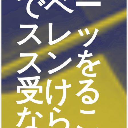
でベー
スレッ
スンを
受ける
ならこ