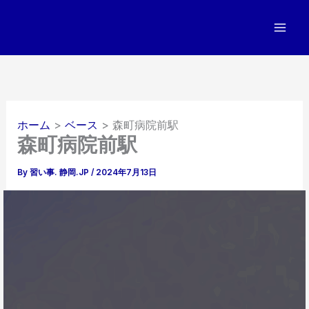
内
容
を
ス
キ
ッ
プ
ホーム
ベース
森町病院前駅
森町病院前駅
By
習い事. 静岡.JP
/
2024年7月13日