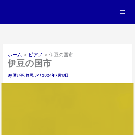
内
容
を
ス
キ
ッ
プ
ホーム
ピアノ
伊豆の国市
伊豆の国市
By
習い事. 静岡.JP
/
2024年7月13日