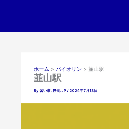
内
容
を
ス
キ
ッ
プ
ホーム
バイオリン
韮山駅
韮山駅
By
習い事. 静岡.JP
/
2024年7月13日