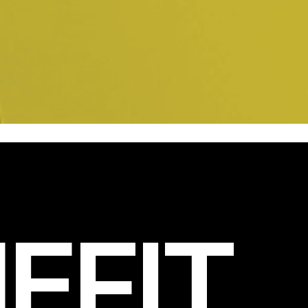
EFIT
.