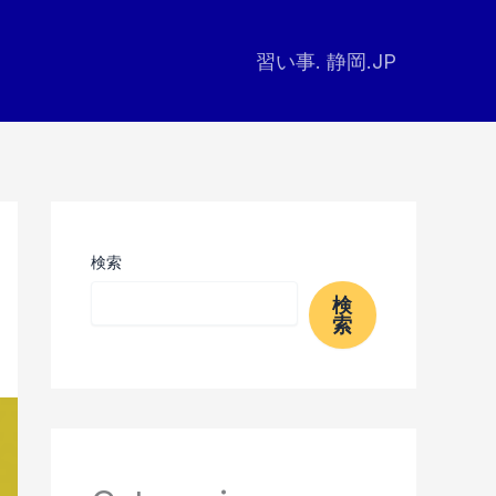
習い事. 静岡.JP
検索
検
索