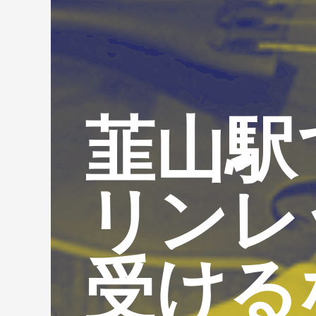
韮山駅
リンレ
受ける