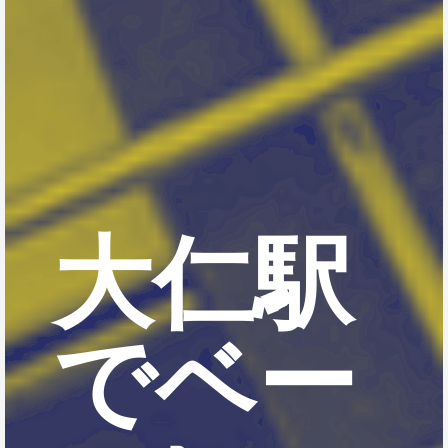
大仁駅
でベー