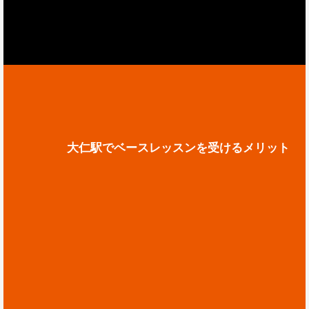
大仁駅でベースレッスンを受けるメリット