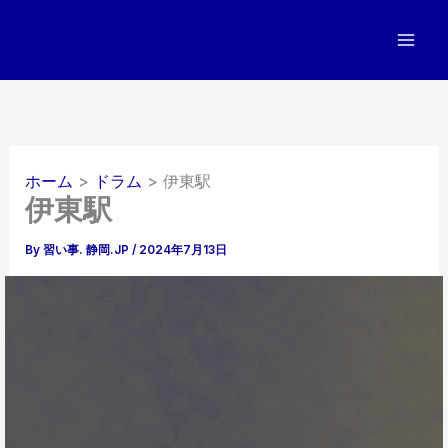
内
容
を
ス
キ
ッ
プ
ホーム
ドラム
伊東駅
伊東駅
By
習い事. 静岡.JP
/
2024年7月13日