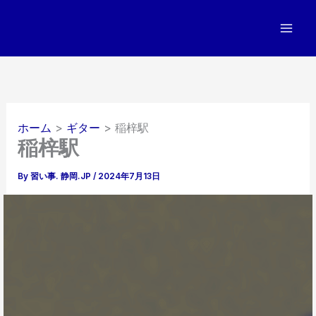
内
容
を
ス
キ
ッ
プ
ホーム
ギター
稲梓駅
稲梓駅
By
習い事. 静岡.JP
/
2024年7月13日