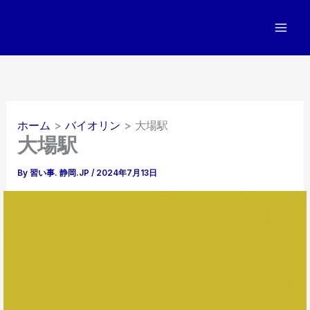
内
容
を
ス
キ
ッ
プ
ホーム
バイオリン
大場駅
大場駅
By
習い事. 静岡.JP
/
2024年7月13日