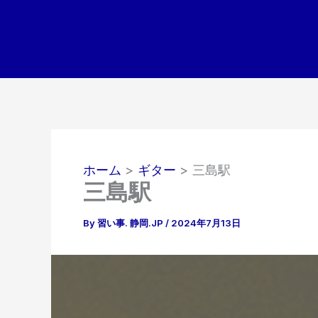
内
容
を
ス
キ
ッ
プ
ホーム
ギター
三島駅
三島駅
By
習い事. 静岡.JP
/
2024年7月13日