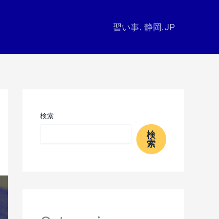
習い事. 静岡.JP
検索
検
索