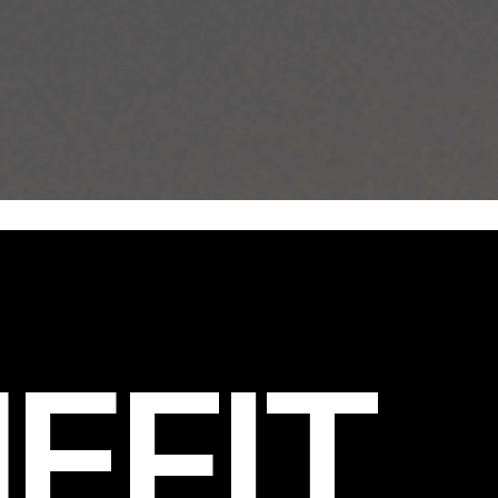
EFIT
.