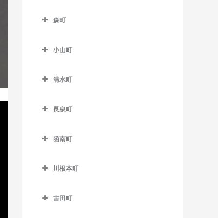
本吉原駅のギター教室
伊豆大川駅のギター教室
南伊豆町のギター教室
フルーツパーク駅のギター
森町
柚木駅のギター教室
伊豆北川駅のギター教室
教室
森町のギター教室
吉原駅のギター教室
片瀬白田駅のギター教室
美薗中央公園駅のギター教
小山町
遠州森駅のギター教室
室
吉原本町駅のギター教室
小山町のギター教室
円田駅のギター教室
清水町
三ヶ日駅のギター教室
足柄駅のギター教室
遠江一宮駅のギター教室
清水町のギター教室
宮口駅のギター教室
駿河小山駅のギター教室
長泉町
戸綿駅のギター教室
都田駅のギター教室
長泉町のギター教室
森町病院前駅のギター教室
函南町
下土狩駅のギター教室
函南町のギター教室
長泉なめり駅のギター教室
川根本町
伊豆仁田駅のギター教室
川根本町のギター教室
函南駅のギター教室
吉田町
吉田町のギター教室